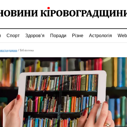
и
Спорт
Здоров’я
Поради
Різне
Астрологія
Web
овоградщини
/
Бібліотека