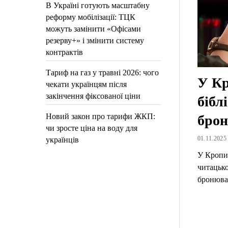
В Україні готують масштабну
реформу мобілізації: ТЦК
можуть замінити «Офісами
резерву+» і змінити систему
контрактів
Тариф на газ у травні 2026: чого
У Кр
чекати українцям після
закінчення фіксованої ціни
бібл
Новий закон про тарифи ЖКП:
брон
чи зросте ціна на воду для
01.11.2025 
українців
У Кропи
читацько
бронюва