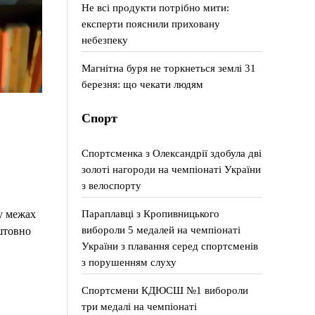
Не всі продукти потрібно мити:
експерти пояснили приховану
небезпеку
Магнітна буря не торкнеться землі 31
березня: що чекати людям
Спорт
Спортсменка з Олександрії здобула дві
золоті нагороди на чемпіонаті України
з велоспорту
Параплавці з Кропивницького
у межах
вибороли 5 медалей на чемпіонаті
штовно
України з плавання серед спортсменів
з порушенням слуху
Спортсмени КДЮСШ №1 вибороли
три медалі на чемпіонаті