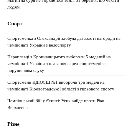
Магнітна буря не торкнеться землі 31 березня: що чекати
людям
Спорт
Спортсменка з Олександрії здобула дві золоті нагороди на
чемпіонаті України з велоспорту
Параплавці з Кропивницького вибороли 5 медалей на
чемпіонаті України з плавання серед спортсменів з
порушенням слуху
Спортсмени КДЮСШ №1 вибороли три медалі на
чемпіонаті Кіровоградської області з гирьового спорту
Чемпіонський бій у Єгипті: Усик вийде проти Ріко
Верховена
Різне