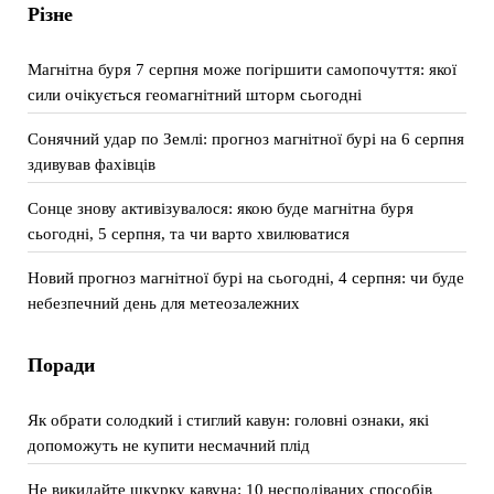
Різне
Магнітна буря 7 серпня може погіршити самопочуття: якої
сили очікується геомагнітний шторм сьогодні
Сонячний удар по Землі: прогноз магнітної бурі на 6 серпня
здивував фахівців
Сонце знову активізувалося: якою буде магнітна буря
сьогодні, 5 серпня, та чи варто хвилюватися
Новий прогноз магнітної бурі на сьогодні, 4 серпня: чи буде
небезпечний день для метеозалежних
Поради
Як обрати солодкий і стиглий кавун: головні ознаки, які
допоможуть не купити несмачний плід
Не викидайте шкурку кавуна: 10 несподіваних способів