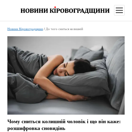
відкри
меню
Новини Кіровоградщини
/
До чого сниться колишній
Чому сниться колишній чоловік і що він каже:
розшифровка сновидінь