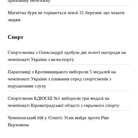
приховану небезпеку
Магнітна буря не торкнеться землі 31 березня: що чекати
людям
Спорт
Спортсменка з Олександрії здобула дві золоті нагороди на
чемпіонаті України з велоспорту
Параплавці з Кропивницького вибороли 5 медалей на
чемпіонаті України з плавання серед спортсменів з
порушенням слуху
Спортсмени КДЮСШ №1 вибороли три медалі на
чемпіонаті Кіровоградської області з гирьового спорту
Чемпіонський бій у Єгипті: Усик вийде проти Ріко
Верховена