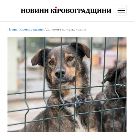
відкри
меню
Новини Кіровоградщини
/
Допомога притулку тварин