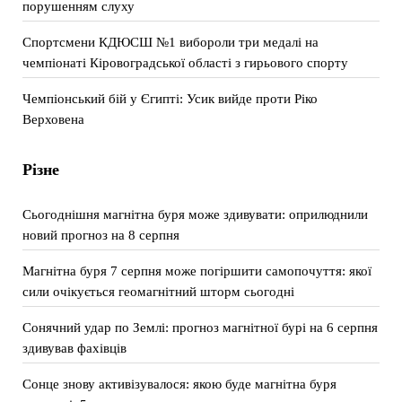
порушенням слуху
Спортсмени КДЮСШ №1 вибороли три медалі на
чемпіонаті Кіровоградської області з гирьового спорту
Чемпіонський бій у Єгипті: Усик вийде проти Ріко
Верховена
Різне
Сьогоднішня магнітна буря може здивувати: оприлюднили
новий прогноз на 8 серпня
Магнітна буря 7 серпня може погіршити самопочуття: якої
сили очікується геомагнітний шторм сьогодні
Сонячний удар по Землі: прогноз магнітної бурі на 6 серпня
здивував фахівців
Сонце знову активізувалося: якою буде магнітна буря