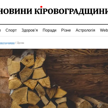
и
Спорт
Здоров’я
Поради
Різне
Астрологія
Web
овоградщини
/
Дрова