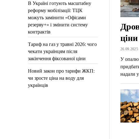
В Україні готують масштабну
реформу мобілізації: ТЦК
можуть замінити «Офісами
Дров
резерву+» і змінити систему
контрактів
ціни
Тариф на газ у травні 2026: чого
26.09.2025 
чекати українцям після
закінчення фіксованої ціни
У опалю
придбати
Новий закон про тарифи ЖКП:
надали 
чи зросте ціна на воду для
українців