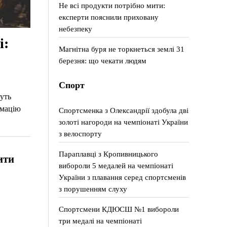
Не всі продукти потрібно мити:
експерти пояснили приховану
небезпеку
і:
Магнітна буря не торкнеться землі 31
березня: що чекати людям
Спорт
уть
рмацію
Спортсменка з Олександрії здобула дві
золоті нагороди на чемпіонаті України
з велоспорту
Параплавці з Кропивницького
ити
вибороли 5 медалей на чемпіонаті
України з плавання серед спортсменів
з порушенням слуху
Спортсмени КДЮСШ №1 вибороли
три медалі на чемпіонаті