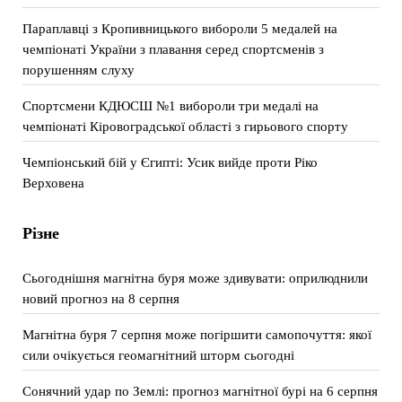
Параплавці з Кропивницького вибороли 5 медалей на
чемпіонаті України з плавання серед спортсменів з
порушенням слуху
Спортсмени КДЮСШ №1 вибороли три медалі на
чемпіонаті Кіровоградської області з гирьового спорту
Чемпіонський бій у Єгипті: Усик вийде проти Ріко
Верховена
Різне
Сьогоднішня магнітна буря може здивувати: оприлюднили
новий прогноз на 8 серпня
Магнітна буря 7 серпня може погіршити самопочуття: якої
сили очікується геомагнітний шторм сьогодні
Сонячний удар по Землі: прогноз магнітної бурі на 6 серпня