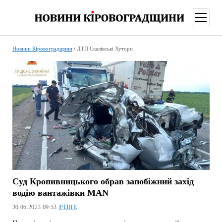
відкри
меню
Новини Кіровоградщини
/
ДТП Скалівські Хутори
Суд Кропивницького обрав запобіжний захід
водію вантажівки MAN
30.06.2023 09:53 |
РІЗНЕ