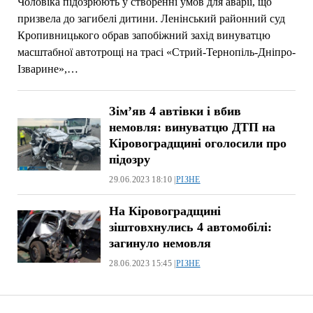
Чоловіка підозрюють у створенні умов для аварії, що
призвела до загибелі дитини. Ленінський районний суд
Кропивницького обрав запобіжний захід винуватцю
масштабної автотрощі на трасі «Стpий-Теpнопіль-Дніпpо-
Ізвapине»,…
Зім’яв 4 автівки і вбив
немовля: винуватцю ДТП на
Кіровоградщині оголосили про
підозру
29.06.2023 18:10 |
РІЗНЕ
На Кіровоградщині
зіштовхнулись 4 автомобілі:
загинуло немовля
28.06.2023 15:45 |
РІЗНЕ