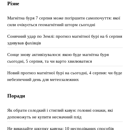
Різне
Магнітна буря 7 серпня може погіршити самопочуття: якої
сили очікується геомагнітний шторм сьогодні
Сонячний удар по Землі: прогноз магнітної бурі на 6 серпня
здивував фахівців
Сонце знову активізувалося: якою буде магнітна буря
сьогодні, 5 серпня, та чи варто хвилюватися
Новий прогноз магнітної бурі на сьогодні, 4 серпня: чи буде
небезпечний день для метеозалежних
Поради
Як обрати солодкий і стиглий кавун: головні ознаки, які
допоможуть не купити несмачний плід
Не викидайте шкурку кавуна: 10 несподіваних способів