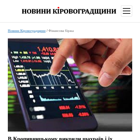
відкри
меню
Новини Кіровоградщини
/
Фінансова біржа
В Кропивницькому викрили шахраїв і їх