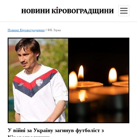
відкри
меню
Новини Кіровоградщини
/
ФК Зірка
У війні за Україну загинув футболіст з