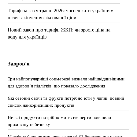
Тариф на газ у травні 2026: чого чекати українцям
після закінчення фіксованої ціни
Новий закон про тарифи ЖКП: чи зросте ціна на
воду для українців
Здоров'я
Три найпопулярніші соцмережі визнали найшкідливішими
для здоров’я підлітків: що показало дослідження
Які сезонні овочі та фрукти потрібно їсти у липні: повний
список найкорисніших продуктів
Не всі продукти потрібно мити: експерти пояснили
приховану небезпеку
Магнітна буря не торкнеться землі 31 березня: що чекати