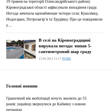
19 травня на території Олександрійського району
Кіровоградської області зафіксували випадіння граду.
Негода зачепила щонайменше чотири села: Куколівку,
Недогарки, Петрозагір’я та Трудівку. Про це повідомили
у…
В селі на Кіровоградщині
вирувала негода: випав 5-
сантиметровий шар граду
15.09.2023 15:17 |
РІЗНЕ
Головні новини
Граничний вік мобілізації хочуть знизити до 55
років: українці звернулися до Кабміну з новою
петицією