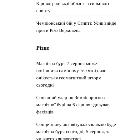
Кіровоградської області з гирьового
спорту
Чемпіонський бій у Єгипті: Усик вийде
проти Ріко Верховена
Різне
Магнітна буря 7 серпня може
погіршити самопочуття: якої сили
очікується геомагнітний шторм
сьогодні
Сонячний удар по Землі: прогноз
магнітної бурі на 6 серпня здивував
фахівців
Сонце знову активізувалося: якою буде
магнітна буря сьогодні, 5 серпня, та
чи варто хвилюватися