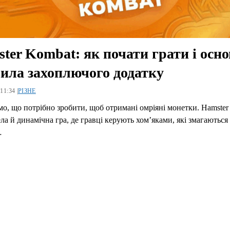
ter Kombat: як почати грати і осно
ила захоплючого додатку
11:34 |
РІЗНЕ
о, що потрібно зробити, щоб отримані омріяні монетки. Hamster
ела й динамічна гра, де гравці керують хом’яками, які змагаються
…