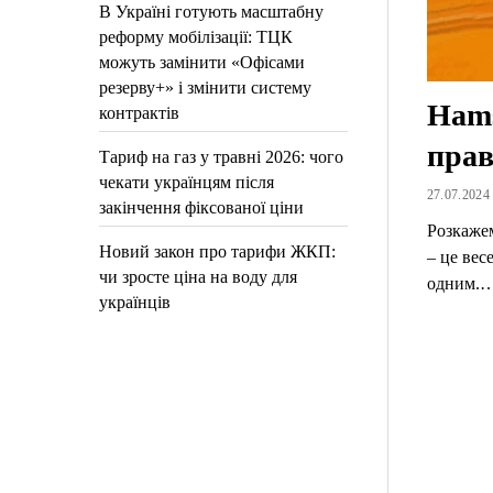
В Україні готують масштабну
реформу мобілізації: ТЦК
можуть замінити «Офісами
резерву+» і змінити систему
Hams
контрактів
прав
Тариф на газ у травні 2026: чого
чекати українцям після
27.07.2024 
закінчення фіксованої ціни
Розкажем
Новий закон про тарифи ЖКП:
– це вес
чи зросте ціна на воду для
одним.
українців