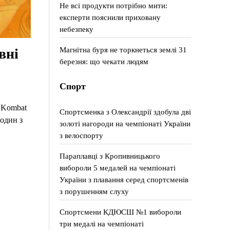
Не всі продукти потрібно мити:
експерти пояснили приховану
небезпеку
Магнітна буря не торкнеться землі 31
вні
березня: що чекати людям
Спорт
 Kombat
Спортсменка з Олександрії здобула дві
 один з
золоті нагороди на чемпіонаті України
з велоспорту
Параплавці з Кропивницького
вибороли 5 медалей на чемпіонаті
України з плавання серед спортсменів
з порушенням слуху
Спортсмени КДЮСШ №1 вибороли
три медалі на чемпіонаті