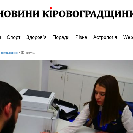
и
Спорт
Здоров’я
Поради
Різне
Астрологія
Web
овоградщини
/
ID-картка