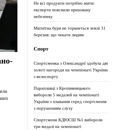
Не всі продукти потрібно мити:
експерти пояснили приховану
небезпеку
Магнітна буря не торкнеться землі 31
березня: що чекати людям
Спорт
ано-
Спортсменка з Олександрії здобула дві
золоті нагороди на чемпіонаті України
з велоспорту
Параплавці з Кропивницького
шили
вибороли 5 медалей на чемпіонаті
аших
України з плавання серед спортсменів
з порушенням слуху
Спортсмени КДЮСШ №1 вибороли
три медалі на чемпіонаті