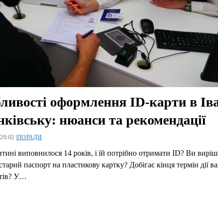
ливості оформлення ID-карти в Ів
ківську: нюанси та рекомендації
20:02 |
ПОРАДИ
тині виповнилося 14 років, і їй потрібно отримати ID? Ви вирі
старий паспорт на пластикову картку? Добігає кінця термін дії в
тів? У…