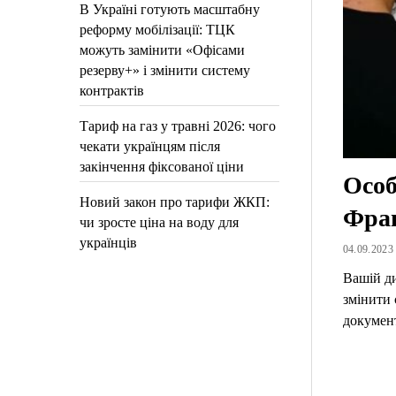
В Україні готують масштабну
реформу мобілізації: ТЦК
можуть замінити «Офісами
резерву+» і змінити систему
контрактів
Тариф на газ у травні 2026: чого
чекати українцям після
закінчення фіксованої ціни
Особ
Новий закон про тарифи ЖКП:
Фран
чи зросте ціна на воду для
українців
04.09.2023 
Вашій ди
змінити 
докумен