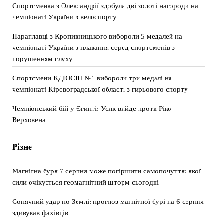
Спортсменка з Олександрії здобула дві золоті нагороди на
чемпіонаті України з велоспорту
Параплавці з Кропивницького вибороли 5 медалей на
чемпіонаті України з плавання серед спортсменів з
порушенням слуху
Спортсмени КДЮСШ №1 вибороли три медалі на
чемпіонаті Кіровоградської області з гирьового спорту
Чемпіонський бій у Єгипті: Усик вийде проти Ріко
Верховена
Різне
Магнітна буря 7 серпня може погіршити самопочуття: якої
сили очікується геомагнітний шторм сьогодні
Сонячний удар по Землі: прогноз магнітної бурі на 6 серпня
здивував фахівців