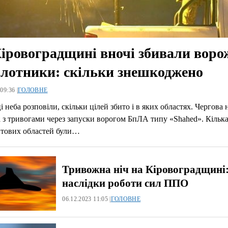
іровоградщині вночі збивали воро
ілотники: скільки знешкоджено
09:36 |
ГОЛОВНЕ
 неба розповіли, скільки цілей збито і в яких областях. Чергова 
з тривогами через запуски ворогом БпЛА типу «Shahed». Кільк
тових областей були…
Тривожна ніч на Кіровоградщині
наслідки роботи сил ППО
06.12.2023 11:05 |
ГОЛОВНЕ