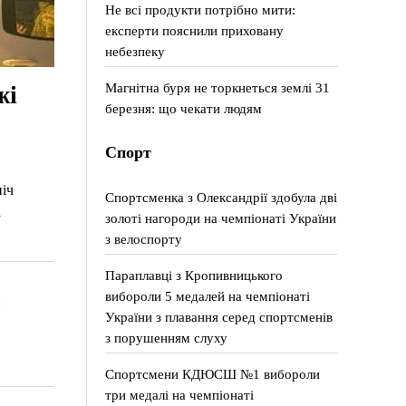
Не всі продукти потрібно мити:
експерти пояснили приховану
небезпеку
Магнітна буря не торкнеться землі 31
жі
березня: що чекати людям
Спорт
ніч
Спортсменка з Олександрії здобула дві
а
золоті нагороди на чемпіонаті України
з велоспорту
Параплавці з Кропивницького
вибороли 5 медалей на чемпіонаті
:
України з плавання серед спортсменів
з порушенням слуху
Спортсмени КДЮСШ №1 вибороли
три медалі на чемпіонаті