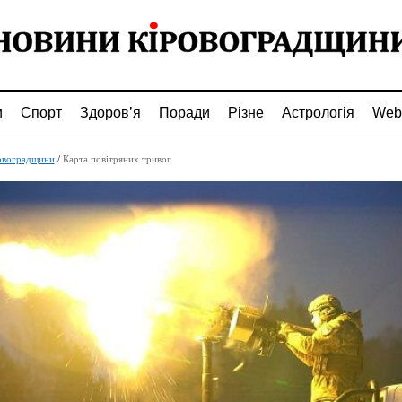
и
Спорт
Здоров’я
Поради
Різне
Астрологія
Web
овоградщини
/
Карта повітряних тривог