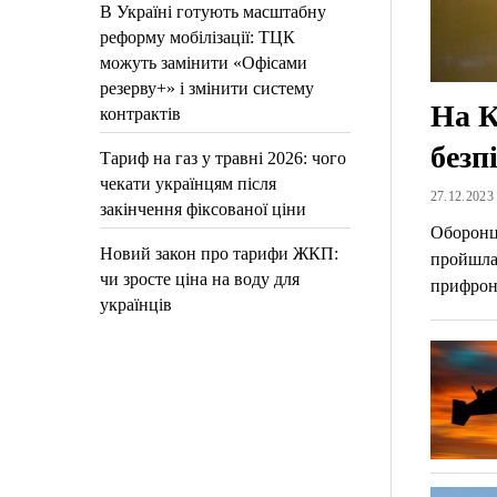
В Україні готують масштабну
реформу мобілізації: ТЦК
можуть замінити «Офісами
резерву+» і змінити систему
На К
контрактів
безп
Тариф на газ у травні 2026: чого
чекати українцям після
27.12.2023 
закінчення фіксованої ціни
Оборонці
Новий закон про тарифи ЖКП:
пройшла 
чи зросте ціна на воду для
прифрон
українців