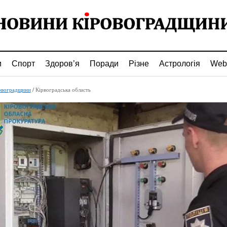
и
Спорт
Здоров’я
Поради
Різне
Астрологія
Web
овоградщини
/
Кірвоградська область