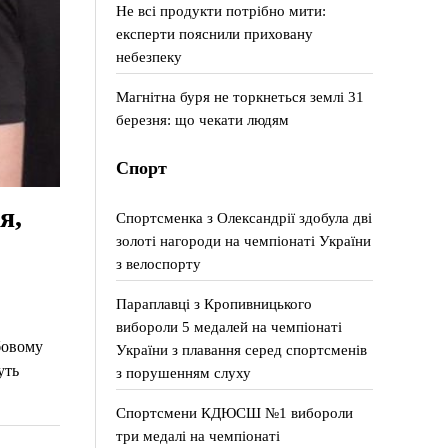
Не всі продукти потрібно мити:
експерти пояснили приховану
небезпеку
Магнітна буря не торкнеться землі 31
березня: що чекати людям
Спорт
я,
Спортсменка з Олександрії здобула дві
золоті нагороди на чемпіонаті України
з велоспорту
Параплавці з Кропивницького
вибороли 5 медалей на чемпіонаті
бовому
України з плавання серед спортсменів
уть
з порушенням слуху
Спортсмени КДЮСШ №1 вибороли
три медалі на чемпіонаті