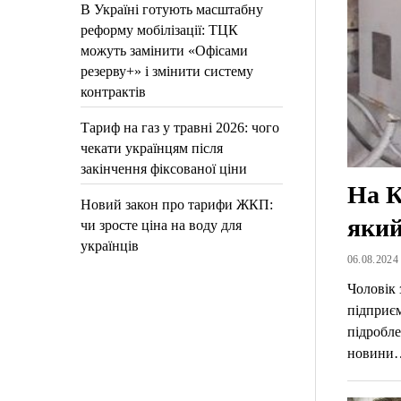
В Україні готують масштабну
реформу мобілізації: ТЦК
можуть замінити «Офісами
резерву+» і змінити систему
контрактів
Тариф на газ у травні 2026: чого
чекати українцям після
закінчення фіксованої ціни
На К
Новий закон про тарифи ЖКП:
який
чи зросте ціна на воду для
українців
06.08.2024 
Чоловік
підприє
підробле
новини