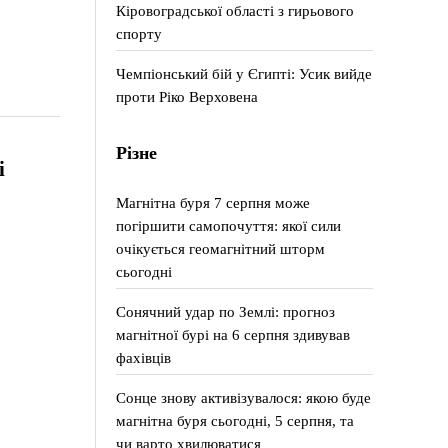
Кіровоградської області з гирьового
спорту
Чемпіонський бій у Єгипті: Усик вийде
проти Ріко Верховена
Різне
і
Магнітна буря 7 серпня може
погіршити самопочуття: якої сили
очікується геомагнітний шторм
сьогодні
Сонячний удар по Землі: прогноз
магнітної бурі на 6 серпня здивував
фахівців
Сонце знову активізувалося: якою буде
магнітна буря сьогодні, 5 серпня, та
чи варто хвилюватися