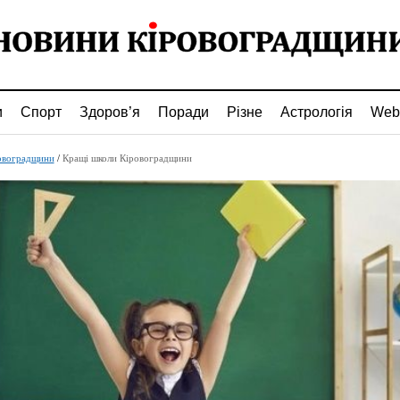
и
Спорт
Здоров’я
Поради
Різне
Астрологія
Web
овоградщини
/
Кращі школи Кіровоградщини