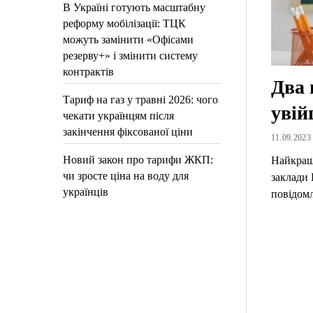
В Україні готують масштабну
реформу мобілізації: ТЦК
можуть замінити «Офісами
резерву+» і змінити систему
контрактів
Два 
Тариф на газ у травні 2026: чого
увій
чекати українцям після
закінчення фіксованої ціни
11.09.2023 
Новий закон про тарифи ЖКП:
Найкращ
чи зросте ціна на воду для
заклади
українців
повідомл