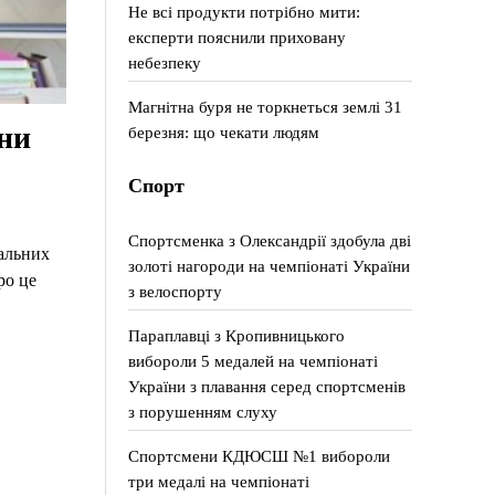
Не всі продукти потрібно мити:
експерти пояснили приховану
небезпеку
Магнітна буря не торкнеться землі 31
ни
березня: що чекати людям
Спорт
Спортсменка з Олександрії здобула дві
альних
золоті нагороди на чемпіонаті України
ро це
з велоспорту
Параплавці з Кропивницького
вибороли 5 медалей на чемпіонаті
України з плавання серед спортсменів
з порушенням слуху
Спортсмени КДЮСШ №1 вибороли
три медалі на чемпіонаті