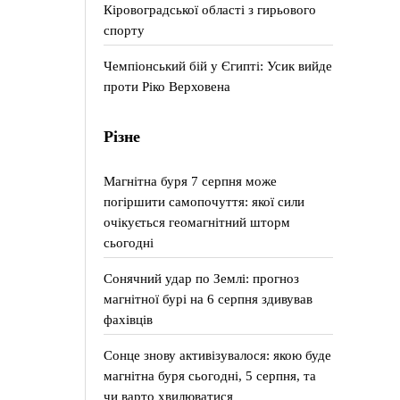
Кіровоградської області з гирьового
спорту
Чемпіонський бій у Єгипті: Усик вийде
проти Ріко Верховена
Різне
Магнітна буря 7 серпня може
погіршити самопочуття: якої сили
очікується геомагнітний шторм
сьогодні
Сонячний удар по Землі: прогноз
магнітної бурі на 6 серпня здивував
фахівців
Сонце знову активізувалося: якою буде
магнітна буря сьогодні, 5 серпня, та
чи варто хвилюватися