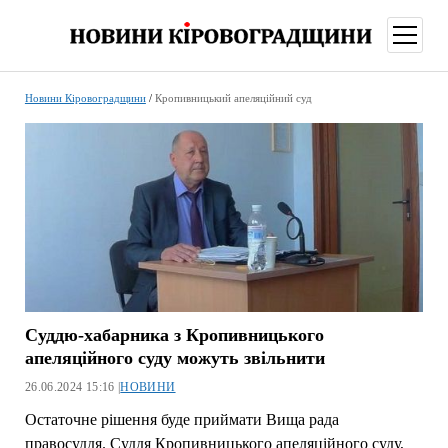
відкри
меню
Новини Кіровоградщини
/
Кропивницький апеляційний суд
Суддю-хабарника з Кропивницького
апеляційного суду можуть звільнити
26.06.2024 15:16 |
НОВИНИ
Остаточне рішення буде приймати Вища рада
правосуддя. Суддя Кропивницького апеляційного суду,