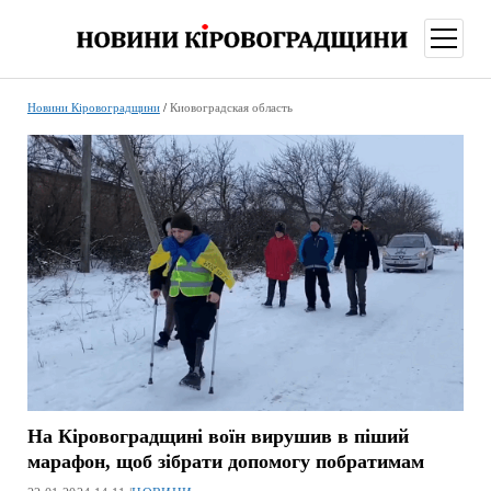
відкри
меню
Новини Кіровоградщини
/
Киовоградская область
На Кіровоградщині воїн вирушив в піший
марафон, щоб зібрати допомогу побратимам