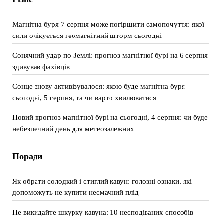
Магнітна буря 7 серпня може погіршити самопочуття: якої
сили очікується геомагнітний шторм сьогодні
Сонячний удар по Землі: прогноз магнітної бурі на 6 серпня
здивував фахівців
Сонце знову активізувалося: якою буде магнітна буря
сьогодні, 5 серпня, та чи варто хвилюватися
Новий прогноз магнітної бурі на сьогодні, 4 серпня: чи буде
небезпечний день для метеозалежних
Поради
Як обрати солодкий і стиглий кавун: головні ознаки, які
допоможуть не купити несмачний плід
Не викидайте шкурку кавуна: 10 несподіваних способів