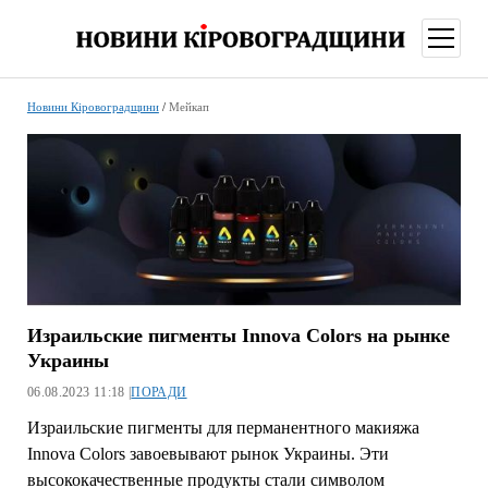
відкри
меню
Новини Кіровоградщини
/
Мейкап
Израильские пигменты Innova Colors на рынке
Украины
06.08.2023 11:18 |
ПОРАДИ
Израильские пигменты для перманентного макияжа
Innova Colors завоевывают рынок Украины. Эти
высококачественные продукты стали символом