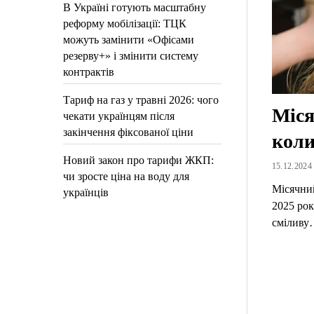
В Україні готують масштабну
реформу мобілізації: ТЦК
можуть замінити «Офісами
резерву+» і змінити систему
контрактів
Тариф на газ у травні 2026: чого
Міся
чекати українцям після
закінчення фіксованої ціни
коли
Новий закон про тарифи ЖКП:
15.12.2024 
чи зросте ціна на воду для
Місячний
українців
2025 рок
сміливу