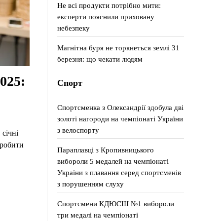
Не всі продукти потрібно мити:
експерти пояснили приховану
небезпеку
Магнітна буря не торкнеться землі 31
березня: що чекати людям
025:
Спорт
Спортсменка з Олександрії здобула дві
золоті нагороди на чемпіонаті України
з велоспорту
 січні
зробити
Параплавці з Кропивницького
вибороли 5 медалей на чемпіонаті
України з плавання серед спортсменів
з порушенням слуху
Спортсмени КДЮСШ №1 вибороли
три медалі на чемпіонаті