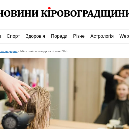
и
Спорт
Здоров’я
Поради
Різне
Астрологія
Web
овоградщини
/
Місячний календар на січень 2025