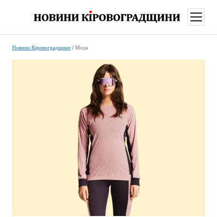
відкри
меню
Новини Кіровоградщини
/
Мода