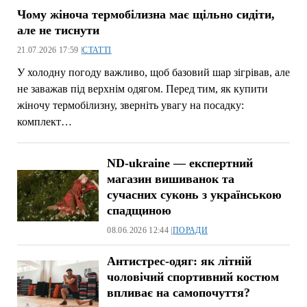
Чому жіноча термобілизна має щільно сидіти,
але не тиснути
21.07.2026 17:59 |
СТАТТІ
У холодну погоду важливо, щоб базовий шар зігрівав, але
не заважав під верхнім одягом. Перед тим, як купити
жіночу термобілизну, зверніть увагу на посадку:
комплект…
ND-ukraine — експертний
магазин вишиванок та
сучасних суконь з українською
спадщиною
08.06.2026 12:44 |
ПОРАДИ
Антистрес-одяг: як літній
чоловічий спортивний костюм
впливає на самопочуття?