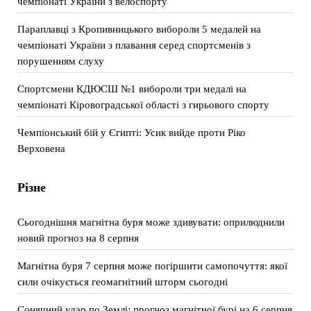
чемпіонаті України з велоспорту
Параплавці з Кропивницького вибороли 5 медалей на
чемпіонаті України з плавання серед спортсменів з
порушенням слуху
Спортсмени КДЮСШ №1 вибороли три медалі на
чемпіонаті Кіровоградської області з гирьового спорту
Чемпіонський бій у Єгипті: Усик вийде проти Ріко
Верховена
Різне
Сьогоднішня магнітна буря може здивувати: оприлюднили
новий прогноз на 8 серпня
Магнітна буря 7 серпня може погіршити самопочуття: якої
сили очікується геомагнітний шторм сьогодні
Сонячний удар по Землі: прогноз магнітної бурі на 6 серпня