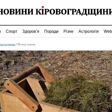
и
Спорт
Здоров’я
Поради
Різне
Астрологія
Web
овоградщини
/
Молоді дерева