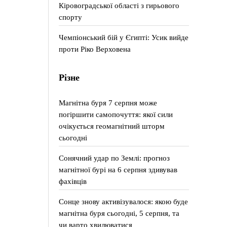
Кіровоградської області з гирьового
спорту
Чемпіонський бій у Єгипті: Усик вийде
проти Ріко Верховена
Різне
Магнітна буря 7 серпня може
погіршити самопочуття: якої сили
очікується геомагнітний шторм
сьогодні
Сонячний удар по Землі: прогноз
магнітної бурі на 6 серпня здивував
фахівців
Сонце знову активізувалося: якою буде
магнітна буря сьогодні, 5 серпня, та
чи варто хвилюватися