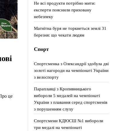
Не всі продукти потрібно мити:
експерти пояснили приховану
небезпеку
Магнітна буря не торкнеться землі 31
березня: що чекати людям
Спорт
ові
Спортсменка з Олександрії здобула дві
золоті нагороди на чемпіонаті України
з велоспорту
Параплавці з Кропивницького
вибороли 5 медалей на чемпіонаті
Про це
України з плавання серед спортсменів
з порушенням слуху
Спортсмени КДЮСШ №1 вибороли
три медалі на чемпіонаті