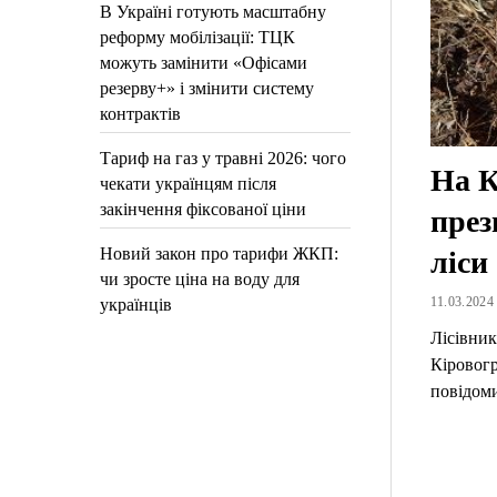
В Україні готують масштабну
реформу мобілізації: ТЦК
можуть замінити «Офісами
резерву+» і змінити систему
контрактів
Тариф на газ у травні 2026: чого
На К
чекати українцям після
закінчення фіксованої ціни
през
Новий закон про тарифи ЖКП:
ліси
чи зросте ціна на воду для
11.03.2024 
українців
Лісівник
Кіровогр
повідом