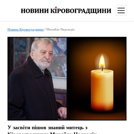
відкри
меню
Новини Кіровоградщини
/
Михайло Надєждін
У засвіти пішов знаний митець з