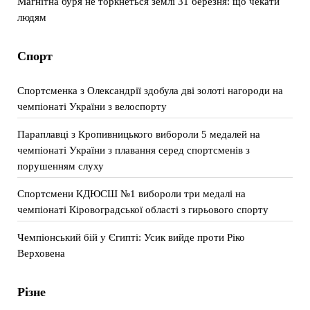
Магнітна буря не торкнеться землі 31 березня: що чекати
людям
Спорт
Спортсменка з Олександрії здобула дві золоті нагороди на
чемпіонаті України з велоспорту
Параплавці з Кропивницького вибороли 5 медалей на
чемпіонаті України з плавання серед спортсменів з
порушенням слуху
Спортсмени КДЮСШ №1 вибороли три медалі на
чемпіонаті Кіровоградської області з гирьового спорту
Чемпіонський бій у Єгипті: Усик вийде проти Ріко
Верховена
Різне