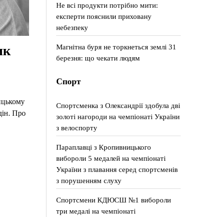
Не всі продукти потрібно мити:
експерти пояснили приховану
небезпеку
Магнітна буря не торкнеться землі 31
ик
березня: що чекати людям
Спорт
ицькому
Спортсменка з Олександрії здобула дві
дін. Про
золоті нагороди на чемпіонаті України
з велоспорту
Параплавці з Кропивницького
вибороли 5 медалей на чемпіонаті
України з плавання серед спортсменів
з порушенням слуху
Спортсмени КДЮСШ №1 вибороли
три медалі на чемпіонаті