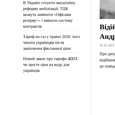
В Україні готують масштабну
реформу мобілізації: ТЦК
можуть замінити «Офісами
резерву+» і змінити систему
Віді
контрактів
Андр
Тариф на газ у травні 2026: чого
чекати українцям після
19.10.2022 
закінчення фіксованої ціни
Про дат
Новий закон про тарифи ЖКП:
відійшов
чи зросте ціна на воду для
це пові
українців