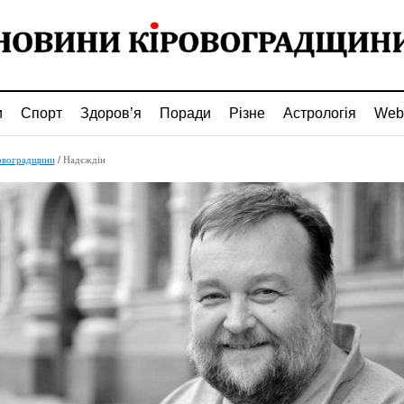
и
Спорт
Здоров’я
Поради
Різне
Астрологія
Web
овоградщини
/
Надєждін