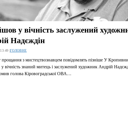
йшов у вічність заслужений художн
ій Надєждін
13:49 |
ГОЛОВНЕ
у прощання з мистецтвознавцем повідомлять пізніше У Кропивн
 у вічність знаний митець і заслужений художник Андрій Надєж
домив голова Кіровоградської ОВА…