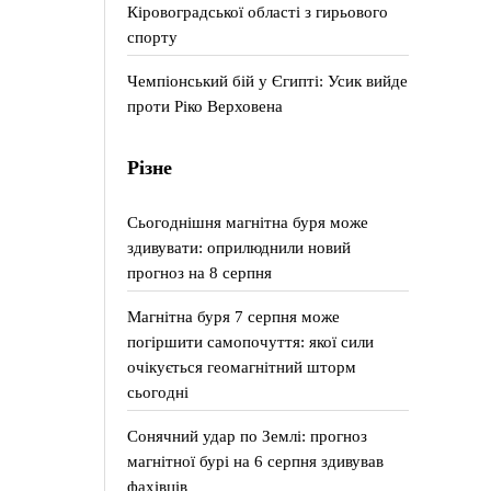
Кіровоградської області з гирьового
спорту
Чемпіонський бій у Єгипті: Усик вийде
проти Ріко Верховена
Різне
Сьогоднішня магнітна буря може
здивувати: оприлюднили новий
прогноз на 8 серпня
Магнітна буря 7 серпня може
погіршити самопочуття: якої сили
очікується геомагнітний шторм
сьогодні
Сонячний удар по Землі: прогноз
магнітної бурі на 6 серпня здивував
фахівців