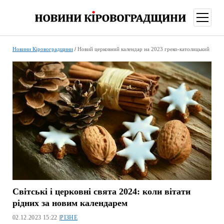
відкри
меню
Новини Кіровоградщини
/
Новий церковний календар на 2023 греко-католицький
Світські і церковні свята 2024: коли вітати
рідних за новим календарем
02.12.2023 15:22 |
РІЗНЕ