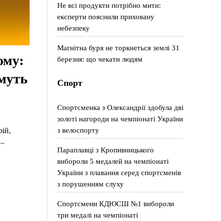
Не всі продукти потрібно мити:
експерти пояснили приховану
небезпеку
Магнітна буря не торкнеться землі 31
ому:
березня: що чекати людям
имуть
Спорт
Спортсменка з Олександрії здобула дві
золоті нагороди на чемпіонаті України
з велоспорту
ій,
 –
Параплавці з Кропивницького
вибороли 5 медалей на чемпіонаті
України з плавання серед спортсменів
з порушенням слуху
Спортсмени КДЮСШ №1 вибороли
три медалі на чемпіонаті