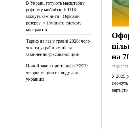
В Україні готують масштабну
реформу мобілізації: ТЦК
можуть замінити «Офісами
резерву+» і змінити систему
контрактів
Офор
Тариф на газ у травні 2026: чого
піль
чекати українцям після
закінчення фіксованої ціни
на 
Новий закон про тарифи ЖКП:
07.02.2025 
чи зросте ціна на воду для
У 2025 р
українців
зможуть
вартість