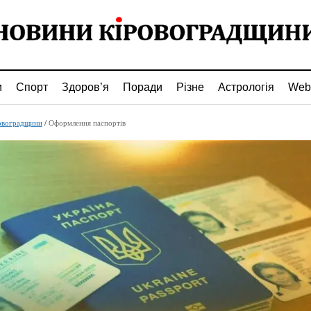
и
Спорт
Здоров’я
Поради
Різне
Астрологія
Web
овоградщини
/
Оформлення паспортів