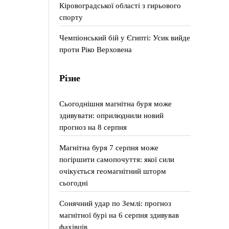
Кіровоградської області з гирьового
спорту
Чемпіонський бій у Єгипті: Усик вийде
проти Ріко Верховена
Різне
Сьогоднішня магнітна буря може
здивувати: оприлюднили новий
прогноз на 8 серпня
Магнітна буря 7 серпня може
погіршити самопочуття: якої сили
очікується геомагнітний шторм
сьогодні
Сонячний удар по Землі: прогноз
магнітної бурі на 6 серпня здивував
фахівців