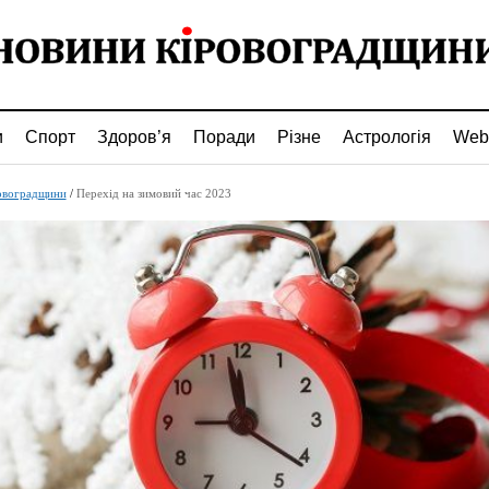
и
Спорт
Здоров’я
Поради
Різне
Астрологія
Web
овоградщини
/
Перехід на зимовий час 2023