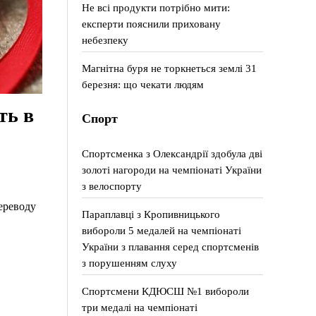
Не всі продукти потрібно мити:
експерти пояснили приховану
небезпеку
Магнітна буря не торкнеться землі 31
березня: що чекати людям
ть в
Спорт
Спортсменка з Олександрії здобула дві
золоті нагороди на чемпіонаті України
з велоспорту
переводу
Параплавці з Кропивницького
вибороли 5 медалей на чемпіонаті
України з плавання серед спортсменів
з порушенням слуху
Спортсмени КДЮСШ №1 вибороли
три медалі на чемпіонаті