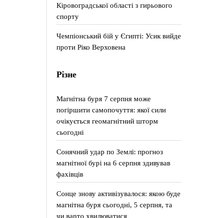
Кіровоградської області з гирьового
спорту
Чемпіонський бій у Єгипті: Усик вийде
проти Ріко Верховена
Різне
Магнітна буря 7 серпня може
погіршити самопочуття: якої сили
очікується геомагнітний шторм
сьогодні
Сонячний удар по Землі: прогноз
магнітної бурі на 6 серпня здивував
фахівців
Сонце знову активізувалося: якою буде
магнітна буря сьогодні, 5 серпня, та
чи варто хвилюватися