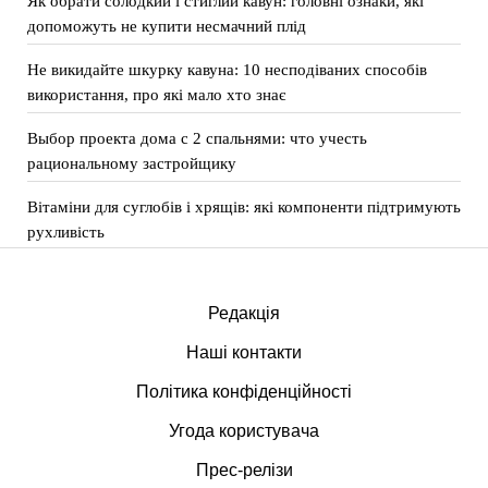
Як обрати солодкий і стиглий кавун: головні ознаки, які
допоможуть не купити несмачний плід
Не викидайте шкурку кавуна: 10 несподіваних способів
використання, про які мало хто знає
Выбор проекта дома с 2 спальнями: что учесть
рациональному застройщику
Вітаміни для суглобів і хрящів: які компоненти підтримують
рухливість
Редакція
Наші контакти
Політика конфіденційності
Угода користувача
Прес-релізи