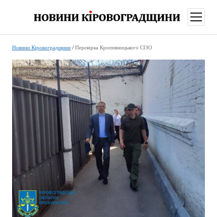
відкри
меню
Новини Кіровоградщини
/
Перевірка Кропивницького СІЗО