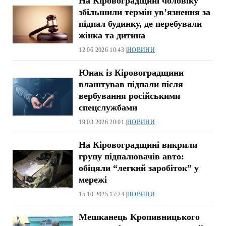
На Кіровоградщині чоловіку
збільшили термін ув’язнення за
підпал будинку, де перебували
жінка та дитина
12.06.2026 10:43 |
НОВИНИ
Юнак із Кіровоградщини
влаштував підпали після
вербування російськими
спецслужбами
19.03.2026 20:01 |
НОВИНИ
На Кіровоградщині викрили
групу підпалювачів авто:
обіцяли “легкий заробіток” у
мережі
15.10.2025 17:24 |
НОВИНИ
Мешканець Кропивницького