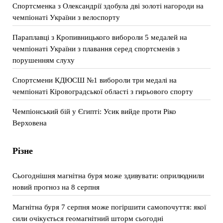
Спортсменка з Олександрії здобула дві золоті нагороди на
чемпіонаті України з велоспорту
Параплавці з Кропивницького вибороли 5 медалей на
чемпіонаті України з плавання серед спортсменів з
порушенням слуху
Спортсмени КДЮСШ №1 вибороли три медалі на
чемпіонаті Кіровоградської області з гирьового спорту
Чемпіонський бій у Єгипті: Усик вийде проти Ріко
Верховена
Різне
Сьогоднішня магнітна буря може здивувати: оприлюднили
новий прогноз на 8 серпня
Магнітна буря 7 серпня може погіршити самопочуття: якої
сили очікується геомагнітний шторм сьогодні