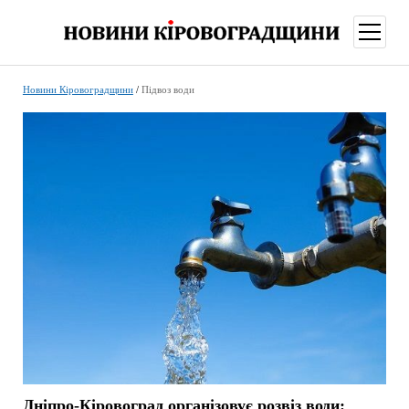
відкри
меню
Новини Кіровоградщини
/
Підвоз води
Дніпро-Кіровоград організовує розвіз води: