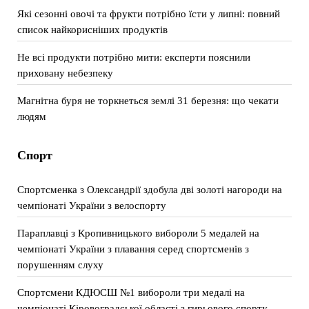
Які сезонні овочі та фрукти потрібно їсти у липні: повний
список найкорисніших продуктів
Не всі продукти потрібно мити: експерти пояснили
приховану небезпеку
Магнітна буря не торкнеться землі 31 березня: що чекати
людям
Спорт
Спортсменка з Олександрії здобула дві золоті нагороди на
чемпіонаті України з велоспорту
Параплавці з Кропивницького вибороли 5 медалей на
чемпіонаті України з плавання серед спортсменів з
порушенням слуху
Спортсмени КДЮСШ №1 вибороли три медалі на
чемпіонаті Кіровоградської області з гирьового спорту