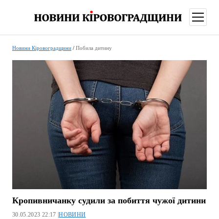
відкри
меню
Новини Кіровоградщини
/
Побила дитину
Кропивничанку судили за побиття чужої дитини
30.05.2023 22:17 |
НОВИНИ