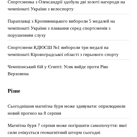
Спортсменка з Олександрії здобула дві золоті нагороди на
чемпіонаті України з велоспорту
Параплавці з Кропивницького вибороли 5 медалей на
чемпіонаті України з плавання серед спортсменів з
порушенням слуху
Спортсмени КДЮСШ №1 вибороли три медалі на
чемпіонаті Кіровоградської області з гирьового спорту
Чемпіонський бій у Єгипті: Усик вийде проти Ріко
Верховена
Різне
Сьогоднішня магнітна буря може здивувати: оприлюднили
новий прогноз на 8 серпня
Магнітна буря 7 серпня може погіршити самопочуття: якої
сили очікується геомагнітний шторм сьогодні