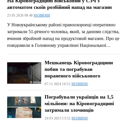
На Кіровоградщині військовий у СЗЧ з
автоматом скоїв розбійний напад на магазин
23.05.2026 09:48 |
НОВИНИ
У Новоукраїнському районі правоохоронці оперативно
затримали 51-річного чоловіка, який, за даними слідства,
вчинив збройний напад на продуктовий магазин. Про це
повідомили в Головному управлінні Національної…
Мешканець Кіровоградщини
побив та пограбував
пораненого військового
07.11.2024 16:52 |
НОВИНИ
Пограбували українців на 1,5
мільйони: на Кіровоградщині
затримали злочинців
20.03.2023 13:52 |
НОВИНИ