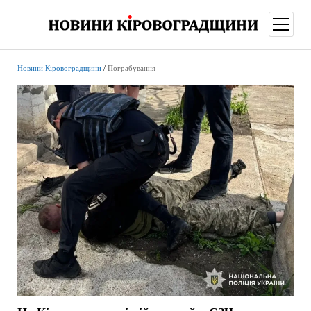
відкри
меню
Новини Кіровоградщини
/
Пограбування