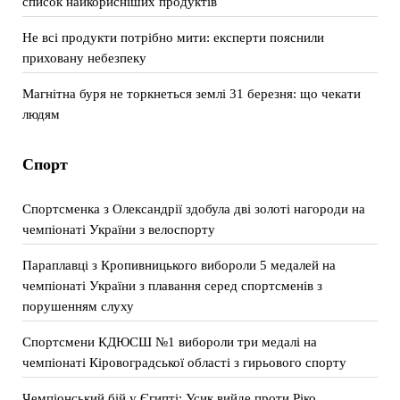
список найкорисніших продуктів
Не всі продукти потрібно мити: експерти пояснили
приховану небезпеку
Магнітна буря не торкнеться землі 31 березня: що чекати
людям
Спорт
Спортсменка з Олександрії здобула дві золоті нагороди на
чемпіонаті України з велоспорту
Параплавці з Кропивницького вибороли 5 медалей на
чемпіонаті України з плавання серед спортсменів з
порушенням слуху
Спортсмени КДЮСШ №1 вибороли три медалі на
чемпіонаті Кіровоградської області з гирьового спорту
Чемпіонський бій у Єгипті: Усик вийде проти Ріко