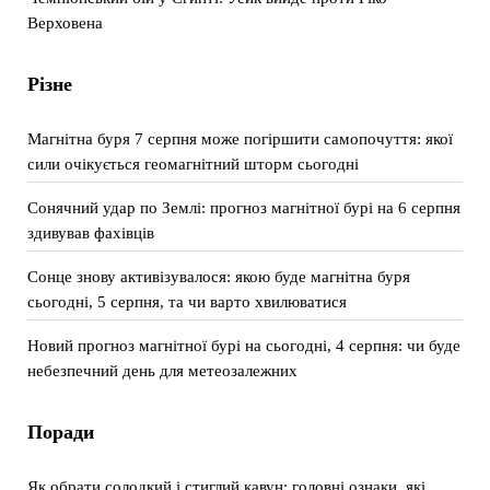
Верховена
Різне
Магнітна буря 7 серпня може погіршити самопочуття: якої
сили очікується геомагнітний шторм сьогодні
Сонячний удар по Землі: прогноз магнітної бурі на 6 серпня
здивував фахівців
Сонце знову активізувалося: якою буде магнітна буря
сьогодні, 5 серпня, та чи варто хвилюватися
Новий прогноз магнітної бурі на сьогодні, 4 серпня: чи буде
небезпечний день для метеозалежних
Поради
Як обрати солодкий і стиглий кавун: головні ознаки, які