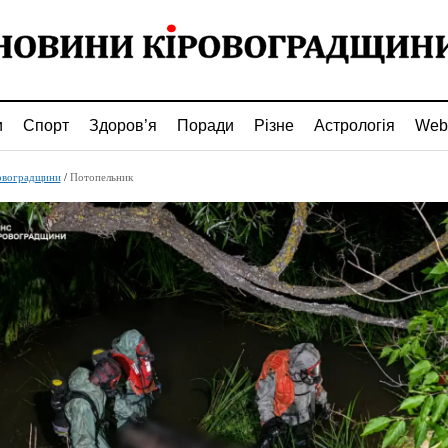
и
Спорт
Здоров’я
Поради
Різне
Астрологія
Web
овоградщини
/
Потопельник