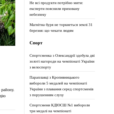
Не всі продукти потрібно мити:
експерти пояснили приховану
небезпеку
Магнітна буря не торкнеться землі 31
березня: що чекати людям
Спорт
Спортсменка з Олександрії здобула дві
золоті нагороди на чемпіонаті України
з велоспорту
Параплавці з Кропивницького
вибороли 5 медалей на чемпіонаті
України з плавання серед спортсменів
 району.
з порушенням слуху
одію
Спортсмени КДЮСШ №1 вибороли
три медалі на чемпіонаті