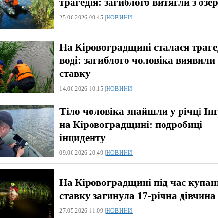
трагедія: загиблого витягли з озе
25.06.2026 09:45 |
НОВИНИ
На Кіровоградщині сталася траге
воді: загиблого чоловіка виявили
ставку
14.06.2026 10:15 |
НОВИНИ
Тіло чоловіка знайшли у річці Ін
на Кіровоградщині: подробиці
інциденту
09.06.2026 20:49 |
НОВИНИ
На Кіровоградщині під час купан
ставку загинула 17-річна дівчина
27.05.2026 11:09 |
НОВИНИ