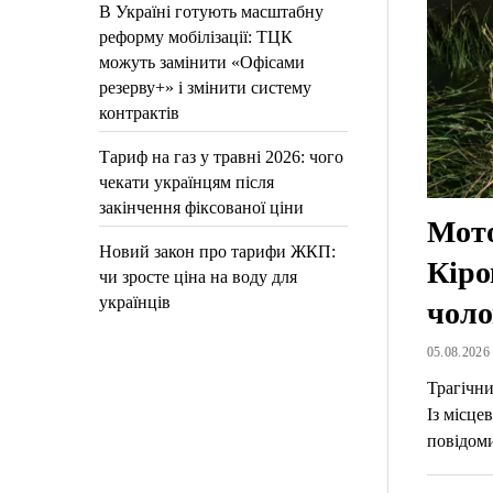
В Україні готують масштабну
реформу мобілізації: ТЦК
можуть замінити «Офісами
резерву+» і змінити систему
контрактів
Тариф на газ у травні 2026: чого
чекати українцям після
закінчення фіксованої ціни
Мото
Новий закон про тарифи ЖКП:
Кіро
чи зросте ціна на воду для
українців
чоло
05.08.2026 
Трагічни
Із місце
повідом