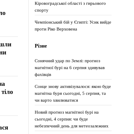
Кіровоградської області з гирьового
спорту
ло
Чемпіонський бій у Єгипті: Усик вийде
проти Ріко Верховена
йшли
Різне
ини
Сонячний удар по Землі: прогноз
магнітної бурі на 6 серпня здивував
фахівців
на
Сонце знову активізувалося: якою буде
 тіло
магнітна буря сьогодні, 5 серпня, та
чи варто хвилюватися
Новий прогноз магнітної бурі на
сьогодні, 4 серпня: чи буде
небезпечний день для метеозалежних
ася