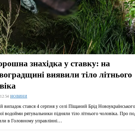
рошна знахідка у ставку: на
воградщині виявили тіло літнього
віка
12:54 |
НОВИНИ
й випадок стався 4 серпня у селі Піщаний Брід Новоукраїнського
вої водойми рятувальники підняли тіло літнього чоловіка. Про п
или в Головному управлінні…