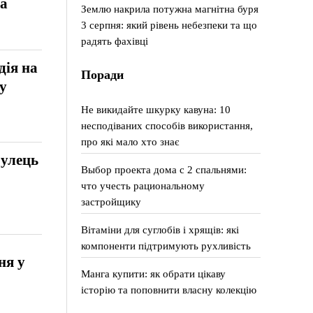
ра
Землю накрила потужна магнітна буря
3 серпня: який рівень небезпеки та що
радять фахівці
дія на
Поради
 у
Не викидайте шкурку кавуна: 10
несподіваних способів використання,
про які мало хто знає
гулець
Выбор проекта дома с 2 спальнями:
что учесть рациональному
застройщику
Вітаміни для суглобів і хрящів: які
компоненти підтримують рухливість
ня у
Манга купити: як обрати цікаву
історію та поповнити власну колекцію