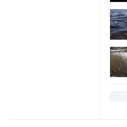
Пагіна
записів