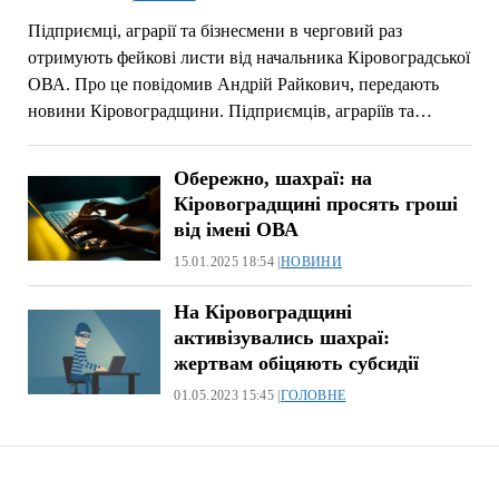
Підприємці, аграрії та бізнесмени в черговий раз
отримують фейкові листи від начальника Кіровоградської
ОВА. Про це повідомив Андрій Райкович, передають
новини Кіровоградщини. Підприємців, аграріїв та…
Обережно, шахраї: на
Кіровоградщині просять гроші
від імені ОВА
15.01.2025 18:54 |
НОВИНИ
На Кіровоградщині
активізувались шахраї:
жертвам обіцяють субсидії
01.05.2023 15:45 |
ГОЛОВНЕ