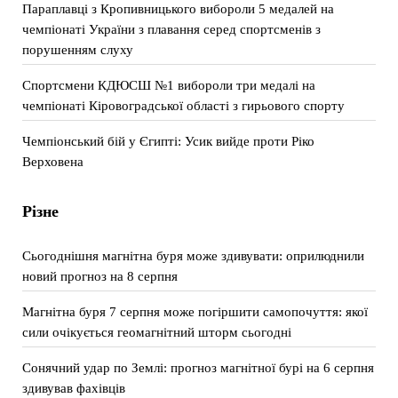
Параплавці з Кропивницького вибороли 5 медалей на
чемпіонаті України з плавання серед спортсменів з
порушенням слуху
Спортсмени КДЮСШ №1 вибороли три медалі на
чемпіонаті Кіровоградської області з гирьового спорту
Чемпіонський бій у Єгипті: Усик вийде проти Ріко
Верховена
Різне
Сьогоднішня магнітна буря може здивувати: оприлюднили
новий прогноз на 8 серпня
Магнітна буря 7 серпня може погіршити самопочуття: якої
сили очікується геомагнітний шторм сьогодні
Сонячний удар по Землі: прогноз магнітної бурі на 6 серпня
здивував фахівців