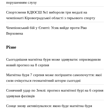
порушенням слуху
Спортсмени КДЮСШ №1 вибороли три медалі на
чемпіонаті Кіровоградської області з гирьового спорту
Чемпіонський бій у Єгипті: Усик вийде проти Ріко
Верховена
Різне
Сьогоднішня магнітна буря може здивувати: оприлюднили
новий прогноз на 8 серпня
Магнітна буря 7 серпня може погіршити самопочуття: якої
сили очікується геомагнітний шторм сьогодні
Сонячний удар по Землі: прогноз магнітної бурі на 6 серпня
здивував фахівців
Сонце знову активізувалося: якою буде магнітна буря