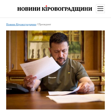
відкри
меню
Новини Кіровоградщини
/
Президент