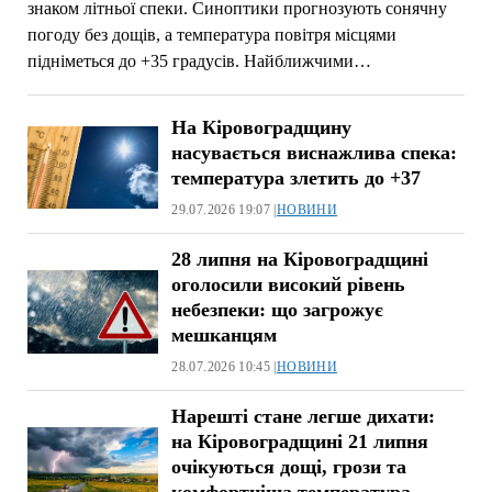
знаком літньої спеки. Синоптики прогнозують сонячну
погоду без дощів, а температура повітря місцями
підніметься до +35 градусів. Найближчими…
На Кіровоградщину
насувається виснажлива спека:
температура злетить до +37
29.07.2026 19:07 |
НОВИНИ
28 липня на Кіровоградщині
оголосили високий рівень
небезпеки: що загрожує
мешканцям
28.07.2026 10:45 |
НОВИНИ
Нарешті стане легше дихати:
на Кіровоградщині 21 липня
очікуються дощі, грози та
комфортніша температура