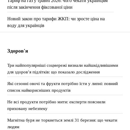
Тариф на газ у травні 2026: чого чекати українцям
після закінчення фіксованої ціни
Новий закон про тарифи ЖКП: чи зросте ціна на
воду для українців
Здоров'я
Три найпопулярніші соцмережі визнали найшкідливішими
для здоров’я підлітків: що показало дослідження
Які сезонні овочі та фрукти потрібно їсти у липні: повний
список найкорисніших продуктів
Не всі продукти потрібно мити: експерти пояснили
приховану небезпеку
Магнітна буря не торкнеться землі 31 березня: що чекати
людям