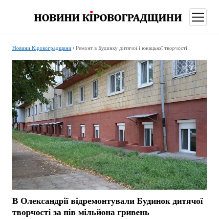
відкри
меню
Новини Кіровоградщини
/
Ремонт в Будинку дитячої і юнацької творчості
В Олександрії відремонтували Будинок дитячої
творчості за пів мільйона гривень