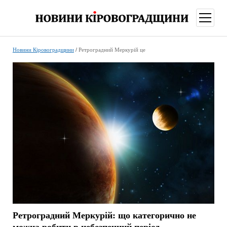
відкри
меню
Новини Кіровоградщини
/
Ретроградний Меркурій це
Ретроградний Меркурій: що категорично не
можна робити в небезпечний період