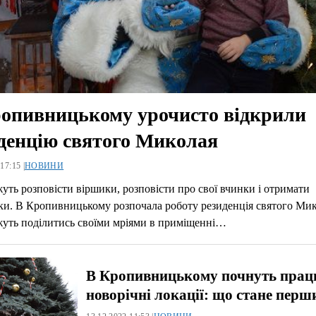
опивницькому урочисто відкрили
денцію святого Миколая
17:15 |
НОВИНИ
уть розповісти віршики, розповісти про свої вчинки і отримати
и. В Кропивницькому розпочала роботу резиденція святого Мик
жуть поділитись своїми мріями в приміщенні…
В Кропивницькому почнуть прац
новорічні локації: що стане перш