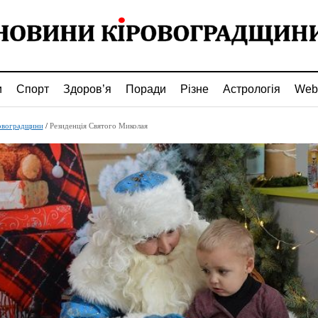
и
Спорт
Здоров’я
Поради
Різне
Астрологія
Web
овоградщини
/
Резиденція Святого Миколая