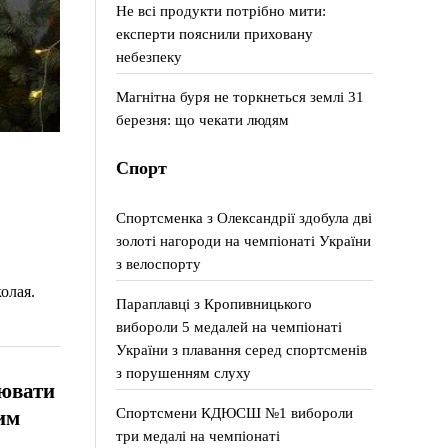
Не всі продукти потрібно мити:
експерти пояснили приховану
небезпеку
Магнітна буря не торкнеться землі 31
березня: що чекати людям
Спорт
Спортсменка з Олександрії здобула дві
золоті нагороди на чемпіонаті України
з велоспорту
олая.
Параплавці з Кропивницького
вибороли 5 медалей на чемпіонаті
України з плавання серед спортсменів
з порушенням слуху
ювати
Спортсмени КДЮСШ №1 вибороли
им
три медалі на чемпіонаті