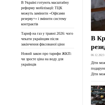
В Україні готують масштабну
реформу мобілізації: ТЦК
можуть замінити «Офісами
резерву+» і змінити систему
контрактів
Тариф на газ у травні 2026: чого
В Кр
чекати українцям після
закінчення фіксованої ціни
рези
Новий закон про тарифи ЖКП:
06.12.2023 
чи зросте ціна на воду для
Діти мож
українців
подарунк
Діти мо