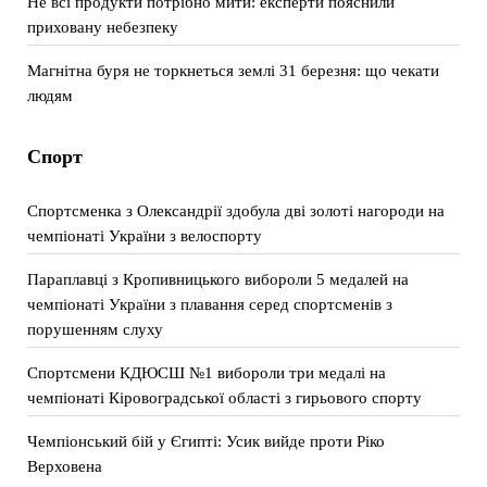
Не всі продукти потрібно мити: експерти пояснили
приховану небезпеку
Магнітна буря не торкнеться землі 31 березня: що чекати
людям
Спорт
Спортсменка з Олександрії здобула дві золоті нагороди на
чемпіонаті України з велоспорту
Параплавці з Кропивницького вибороли 5 медалей на
чемпіонаті України з плавання серед спортсменів з
порушенням слуху
Спортсмени КДЮСШ №1 вибороли три медалі на
чемпіонаті Кіровоградської області з гирьового спорту
Чемпіонський бій у Єгипті: Усик вийде проти Ріко
Верховена