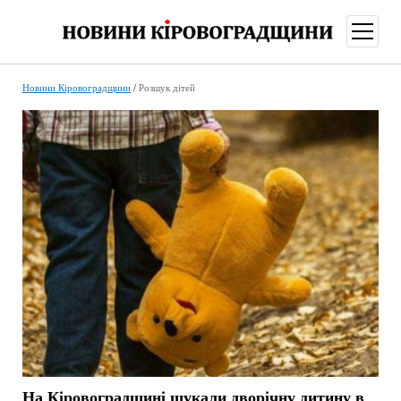
відкри
меню
Новини Кіровоградщини
/
Розшук дітей
На Кіровоградщині шукали дворічну дитину в