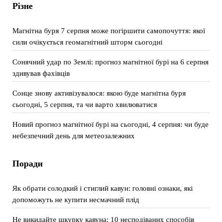
Різне
Магнітна буря 7 серпня може погіршити самопочуття: якої
сили очікується геомагнітний шторм сьогодні
Сонячний удар по Землі: прогноз магнітної бурі на 6 серпня
здивував фахівців
Сонце знову активізувалося: якою буде магнітна буря
сьогодні, 5 серпня, та чи варто хвилюватися
Новий прогноз магнітної бурі на сьогодні, 4 серпня: чи буде
небезпечний день для метеозалежних
Поради
Як обрати солодкий і стиглий кавун: головні ознаки, які
допоможуть не купити несмачний плід
Не викидайте шкурку кавуна: 10 несподіваних способів