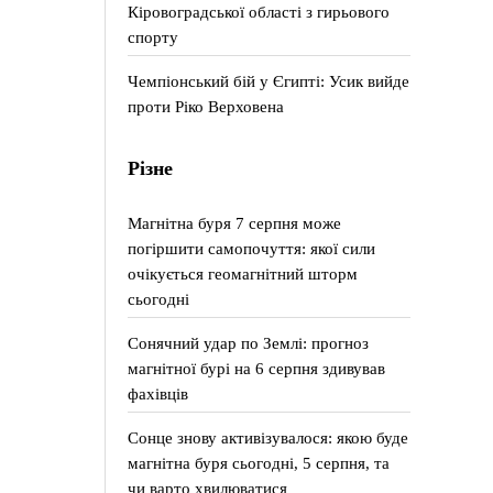
Кіровоградської області з гирьового
спорту
Чемпіонський бій у Єгипті: Усик вийде
проти Ріко Верховена
Різне
Магнітна буря 7 серпня може
погіршити самопочуття: якої сили
очікується геомагнітний шторм
сьогодні
Сонячний удар по Землі: прогноз
магнітної бурі на 6 серпня здивував
фахівців
Сонце знову активізувалося: якою буде
магнітна буря сьогодні, 5 серпня, та
чи варто хвилюватися