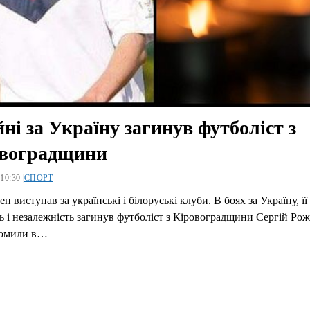
йні за Україну загинув футболіст з
овоградщини
10:30 |
СПОРТ
н виступав за українські і білоруські клуби. В боях за Україну, її
ть і незалежність загинув футболіст з Кіровоградщини Сергій Ро
домили в…