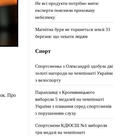
Не всі продукти потрібно мити:
експерти пояснили приховану
небезпеку
Магнітна буря не торкнеться землі 31
березня: що чекати людям
Спорт
Спортсменка з Олександрії здобула дві
золоті нагороди на чемпіонаті України
з велоспорту
Параплавці з Кропивницького
жок. Про
вибороли 5 медалей на чемпіонаті
України з плавання серед спортсменів
з порушенням слуху
Спортсмени КДЮСШ №1 вибороли
три медалі на чемпіонаті