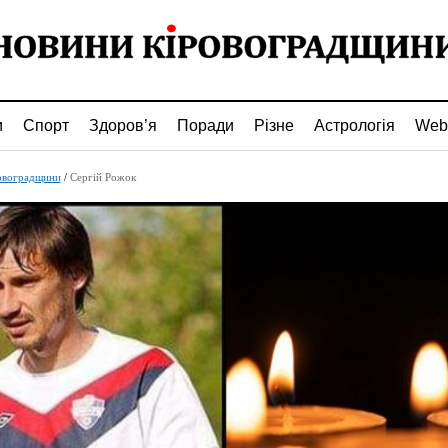
и
Спорт
Здоров’я
Поради
Різне
Астрологія
Web
овоградщини
/
Сергій Рожок