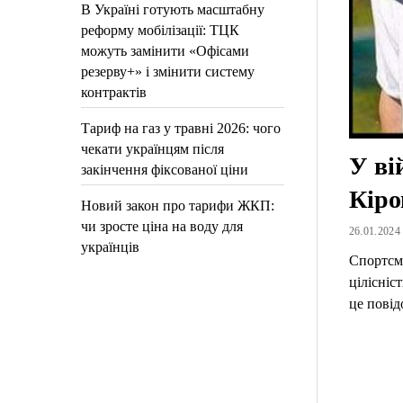
В Україні готують масштабну
реформу мобілізації: ТЦК
можуть замінити «Офісами
резерву+» і змінити систему
контрактів
Тариф на газ у травні 2026: чого
чекати українцям після
У ві
закінчення фіксованої ціни
Кір
Новий закон про тарифи ЖКП:
чи зросте ціна на воду для
26.01.2024 
українців
Спортсме
цілісніс
це пові