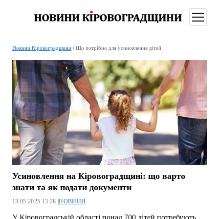
відкри
меню
Новини Кіровоградщини
/
Що потрібно для усиновлення дітей
Усиновлення на Кіровоградщині: що варто
знати та як подати документи
13.05.2025 13:28 |
НОВИНИ
У Кіровоградській області понад 700 дітей потребують