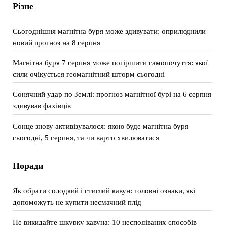
Різне
Сьогоднішня магнітна буря може здивувати: оприлюднили
новий прогноз на 8 серпня
Магнітна буря 7 серпня може погіршити самопочуття: якої
сили очікується геомагнітний шторм сьогодні
Сонячний удар по Землі: прогноз магнітної бурі на 6 серпня
здивував фахівців
Сонце знову активізувалося: якою буде магнітна буря
сьогодні, 5 серпня, та чи варто хвилюватися
Поради
Як обрати солодкий і стиглий кавун: головні ознаки, які
допоможуть не купити несмачний плід
Не викидайте шкурку кавуна: 10 несподіваних способів